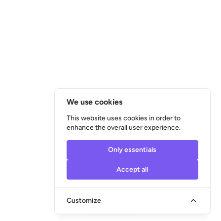
3 offers
€150
Flexible
Uusimaa, Finland
OPEN
osta kaupasta ja tuo kotiin
1 offer
€50
Before Thu, 9 Apr
38200 Sastamala, Finland
OPEN
We use cookies
Kalusteasentaja
OB
This website uses cookies in order to
3 offers
enhance the overall user experience.
€1
On Mon, 6 Apr
Vantaa, Uudenmaan maakunta, Suomi
OPEN
Only essentials
pienkorjaukset
Accept all
1 offer
€80
Before Tue, 31 Mar
Map View
Customize
Vantaa, Uudenmaan maakunta, Suomi
OPEN