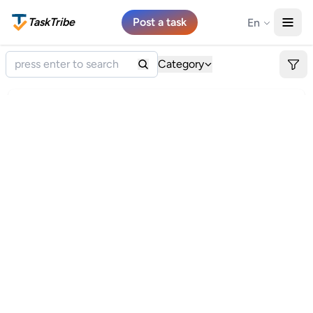
TaskTribe
Post a task
En
Category
Tarvitsen apua erääseen epätavalliseen käytännön
asiaan.
1 offer
€2000
Flexible
Uusimaa, Finland
OPEN
Evening office cleaning – vacuuming, dusting, and
MC
general facility cleaning
1 offer
€13
Flexible
Vantaa, Uusimaa, Finland
OPEN
Cleaning house